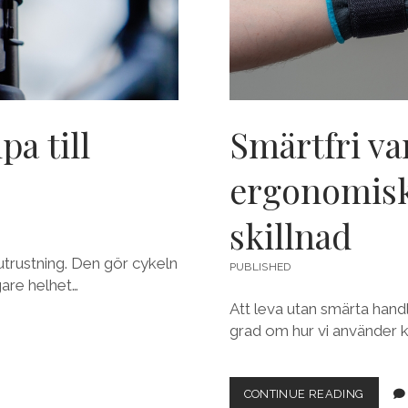
pa till
Smärtfri va
ergonomisk
skillnad
utrustning. Den gör cykeln
PUBLISHED
gare helhet…
Att leva utan smärta handl
grad om hur vi använder k
CONTINUE READING
S