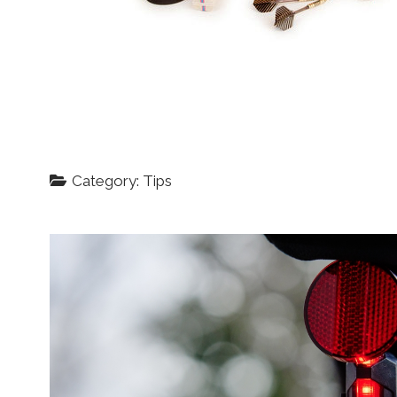
s
k
Category: Tips
I
d