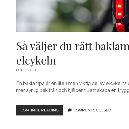
r
o
Så väljer du rätt baklam
t
elcykeln
t
PUBLISHED
En baklampa är en liten men viktig del av elcykelns 
mer synlig bakifrån och hjälper till att skapa en tryg
CONTINUE READING
S
COMMENTS CLOSED
Å
V
Ä